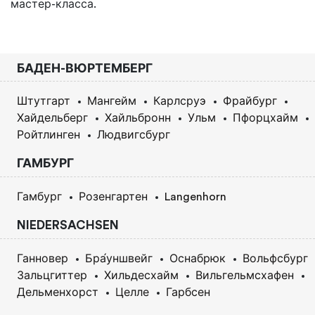
мастер-класса.
БАДЕН-ВЮРТЕМБЕРГ
Штутгарт
Мангейм
Карлсруэ
Фрайбург
Хайдельберг
Хайльбронн
Ульм
Пфорцхайм
Ройтлинген
Людвигсбург
ГАМБУРГ
Гамбург
Розенгартен
Langenhorn
NIEDERSACHSEN
Ганновер
Бра́уншвейг
Оснабрюк
Вольфсбург
Зальцгиттер
Хильдесхайм
Вильгельмсхафен
Дельменхорст
Целле
Гарбсен