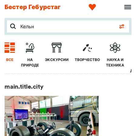
Бестер Гебурстаг
ВСЕ
НА
ЭКСКУРСИИ
ТВОРЧЕСТВО
НАУКА И
Ж
ПРИРОДЕ
ТЕХНИКА
ДЕ
main.title.city