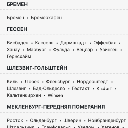
БРЕМЕН
Бремен
Бремерхафен
ГЕССЕН
Висбаден
Кассель
Дармштадт
Оффенбах
Ханау
Марбург
Фульда
Вецлар
Узинген
Гернсхайм
ШЛЕЗВИГ-ГОЛЬШТЕЙН
Киль
Любек
Фленсбург
Нордерштедт
Шлезвиг
Бад-Ольдесло
Гестахт
Kisdorf
Кальтенкирхен
Winsen
МЕКЛЕНБУРГ-ПЕРЕДНЯЯ ПОМЕРАНИЯ
Росток
Ольденбург
Шверин
Нойбранденбург
Штральзунд
Грайфсвальд
Узедом
Хагенов