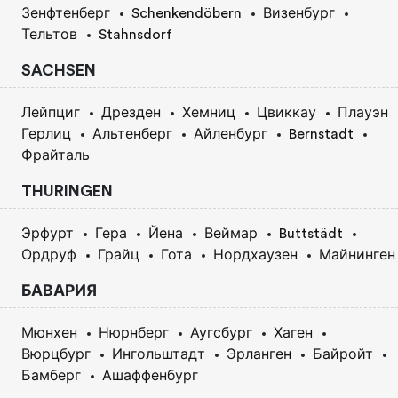
Зенфтенберг
Schenkendöbern
Визенбург
Тельтов
Stahnsdorf
SACHSEN
Лейпциг
Дрезден
Хемниц
Цвиккау
Плауэн
Герлиц
Альтенберг
Айленбург
Bernstadt
Фрайталь
THURINGEN
Эрфурт
Гера
Йена
Веймар
Buttstädt
Ордруф
Грайц
Гота
Нордхаузен
Майнинген
БАВАРИЯ
Мюнхен
Нюрнберг
Аугсбург
Хаген
Вюрцбург
Ингольштадт
Эрланген
Байройт
Бамберг
Ашаффенбург