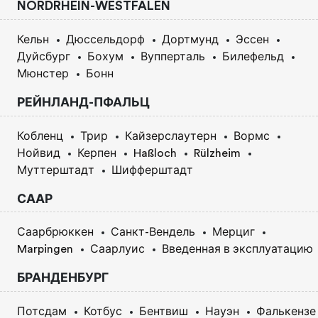
NORDRHEIN-WESTFALEN
Кельн
Дюссельдорф
Дортмунд
Эссен
Дуйсбург
Бохум
Вупперталь
Билефельд
Мюнстер
Бонн
РЕЙНЛАНД-ПФАЛЬЦ
Кобленц
Трир
Кайзерслаутерн
Вормс
Нойвид
Керпен
Haßloch
Rülzheim
Муттерштадт
Шифферштадт
СААР
Саарбрюккен
Санкт-Вендель
Мерциг
Marpingen
Саарлуис
Введенная в эксплуатацию
БРАНДЕНБУРГ
Потсдам
Котбус
Бентвиш
Науэн
Фалькензе