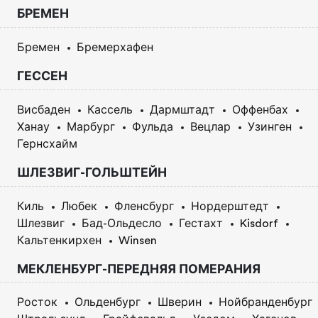
БРЕМЕН
Бремен
Бремерхафен
ГЕССЕН
Висбаден
Кассель
Дармштадт
Оффенбах
Ханау
Марбург
Фульда
Вецлар
Узинген
Гернсхайм
ШЛЕЗВИГ-ГОЛЬШТЕЙН
Киль
Любек
Фленсбург
Нордерштедт
Шлезвиг
Бад-Ольдесло
Гестахт
Kisdorf
Кальтенкирхен
Winsen
МЕКЛЕНБУРГ-ПЕРЕДНЯЯ ПОМЕРАНИЯ
Росток
Ольденбург
Шверин
Нойбранденбург