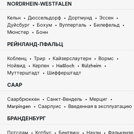
NORDRHEIN-WESTFALEN
Кельн
Дюссельдорф
Дортмунд
Эссен
Дуйсбург
Бохум
Вупперталь
Билефельд
Мюнстер
Бонн
РЕЙНЛАНД-ПФАЛЬЦ
Кобленц
Трир
Кайзерслаутерн
Вормс
Нойвид
Керпен
Haßloch
Rülzheim
Муттерштадт
Шифферштадт
СААР
Саарбрюккен
Санкт-Вендель
Мерциг
Marpingen
Саарлуис
Введенная в эксплуатацию
БРАНДЕНБУРГ
Потсдам
Котбус
Бентвиш
Науэн
Фалькензе