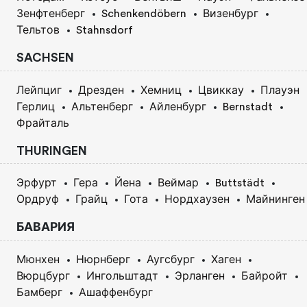
Зенфтенберг
Schenkendöbern
Визенбург
Тельтов
Stahnsdorf
SACHSEN
Лейпциг
Дрезден
Хемниц
Цвиккау
Плауэн
Герлиц
Альтенберг
Айленбург
Bernstadt
Фрайталь
THURINGEN
Эрфурт
Гера
Йена
Веймар
Buttstädt
Ордруф
Грайц
Гота
Нордхаузен
Майнинген
БАВАРИЯ
Мюнхен
Нюрнберг
Аугсбург
Хаген
Вюрцбург
Ингольштадт
Эрланген
Байройт
Бамберг
Ашаффенбург