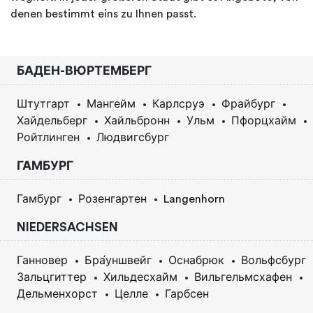
denen bestimmt eins zu Ihnen passt.
БАДЕН-ВЮРТЕМБЕРГ
Штутгарт
Мангейм
Карлсруэ
Фрайбург
Хайдельберг
Хайльбронн
Ульм
Пфорцхайм
Ройтлинген
Людвигсбург
ГАМБУРГ
Гамбург
Розенгартен
Langenhorn
NIEDERSACHSEN
Ганновер
Бра́уншвейг
Оснабрюк
Вольфсбург
Зальцгиттер
Хильдесхайм
Вильгельмсхафен
Дельменхорст
Целле
Гарбсен