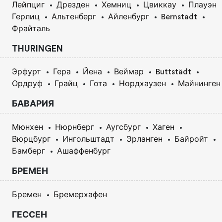
Лейпциг
Дрезден
Хемниц
Цвиккау
Плауэн
Герлиц
Альтенберг
Айленбург
Bernstadt
Фрайталь
THURINGEN
Эрфурт
Гера
Йена
Веймар
Buttstädt
Ордруф
Грайц
Гота
Нордхаузен
Майнинген
БАВАРИЯ
Мюнхен
Нюрнберг
Аугсбург
Хаген
Вюрцбург
Ингольштадт
Эрланген
Байройт
Бамберг
Ашаффенбург
БРЕМЕН
Бремен
Бремерхафен
ГЕССЕН