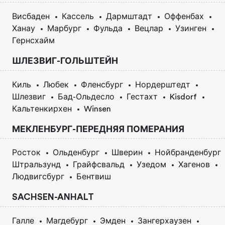
Висбаден
Кассель
Дармштадт
Оффенбах
Ханау
Марбург
Фульда
Вецлар
Узинген
Гернсхайм
ШЛЕЗВИГ-ГОЛЬШТЕЙН
Киль
Любек
Фленсбург
Нордерштедт
Шлезвиг
Бад-Ольдесло
Гестахт
Kisdorf
Кальтенкирхен
Winsen
МЕКЛЕНБУРГ-ПЕРЕДНЯЯ ПОМЕРАНИЯ
Росток
Ольденбург
Шверин
Нойбранденбург
Штральзунд
Грайфсвальд
Узедом
Хагенов
Людвигсбург
Бентвиш
SACHSEN-ANHALT
Галле
Магдебург
Эмден
Зангерхаузен