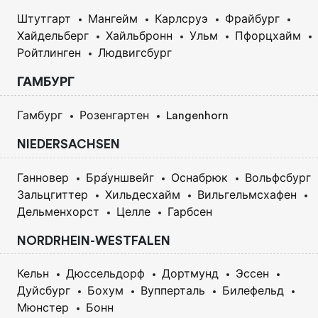
Штутгарт
Мангейм
Карлсруэ
Фрайбург
Хайдельберг
Хайльбронн
Ульм
Пфорцхайм
Ройтлинген
Людвигсбург
ГАМБУРГ
Гамбург
Розенгартен
Langenhorn
NIEDERSACHSEN
Ганновер
Бра́уншвейг
Оснабрюк
Вольфсбург
Зальцгиттер
Хильдесхайм
Вильгельмсхафен
Дельменхорст
Целле
Гарбсен
NORDRHEIN-WESTFALEN
Кельн
Дюссельдорф
Дортмунд
Эссен
Дуйсбург
Бохум
Вупперталь
Билефельд
Мюнстер
Бонн