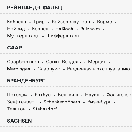
РЕЙНЛАНД-ПФАЛЬЦ
Кобленц
Трир
Кайзерслаутерн
Вормс
Нойвид
Керпен
Haßloch
Rülzheim
Муттерштадт
Шифферштадт
СААР
Саарбрюккен
Санкт-Вендель
Мерциг
Marpingen
Саарлуис
Введенная в эксплуатацию
БРАНДЕНБУРГ
Потсдам
Котбус
Бентвиш
Науэн
Фалькензе
Зенфтенберг
Schenkendöbern
Визенбург
Тельтов
Stahnsdorf
SACHSEN