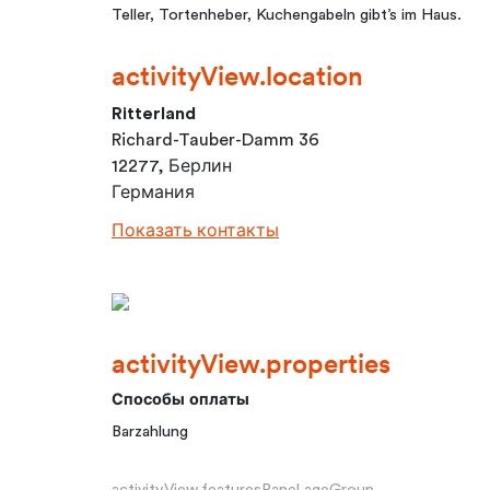
Teller, Tortenheber, Kuchengabeln gibt’s im Haus.
activityView.location
Ritterland
Richard-Tauber-Damm 36
12277, Берлин
Германия
Показать контакты
activityView.properties
Способы оплаты
Barzahlung
activityView.featuresPanel.ageGroup