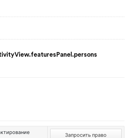
tivityView.featuresPanel.persons
актирование
Запросить право