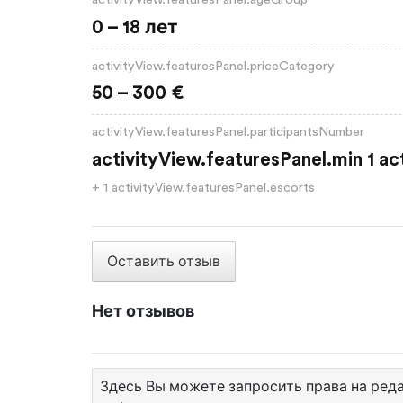
0 – 18 лет
activityView.featuresPanel.priceCategory
50 – 300 €
activityView.featuresPanel.participantsNumber
activityView.featuresPanel.min 1 ac
+ 1 activityView.featuresPanel.escorts
Оставить отзыв
Нет отзывов
Здесь Вы можете запросить права на ред