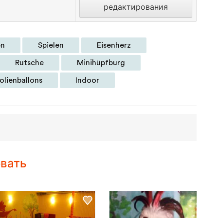
редактирования
en
Spielen
Eisenherz
Rutsche
Minihüpfburg
olienballons
Indoor
овать