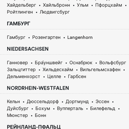
Хайдельберг
Хайльбронн
Ульм
Пфорцхайм
Ройтлинген
Людвигсбург
ГАМБУРГ
Гамбург
Розенгартен
Langenhorn
NIEDERSACHSEN
Ганновер
Бра́уншвейг
Оснабрюк
Вольфсбург
Зальцгиттер
Хильдесхайм
Вильгельмсхафен
Дельменхорст
Целле
Гарбсен
NORDRHEIN-WESTFALEN
Кельн
Дюссельдорф
Дортмунд
Эссен
Дуйсбург
Бохум
Вупперталь
Билефельд
Мюнстер
Бонн
РЕЙНЛАНД-ПФАЛЬЦ