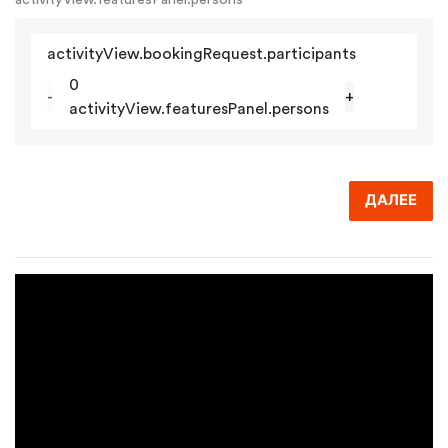
activityView.bookingRequest.participants
0
-
+
activityView.featuresPanel.persons
ДАЛЕЕ