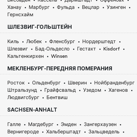
Ханау
Марбург
Фульда
Вецлар
Узинген
Гернсхайм
ШЛЕЗВИГ-ГОЛЬШТЕЙН
Киль
Любек
Фленсбург
Нордерштедт
Шлезвиг
Бад-Ольдесло
Гестахт
Kisdorf
Кальтенкирхен
Winsen
МЕКЛЕНБУРГ-ПЕРЕДНЯЯ ПОМЕРАНИЯ
Росток
Ольденбург
Шверин
Нойбранденбург
Штральзунд
Грайфсвальд
Узедом
Хагенов
Людвигсбург
Бентвиш
SACHSEN-ANHALT
Галле
Магдебург
Эмден
Зангерхаузен
Вернигероде
Хальберштадт
Зальцведель