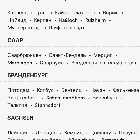
Кобленц
Трир
Кайзерслаутерн
Вормс
Нойвид
Керпен
Haßloch
Rülzheim
Муттерштадт
Шифферштадт
СААР
Саарбрюккен
Санкт-Вендель
Мерциг
Marpingen
Саарлуис
Введенная в эксплуатацию
БРАНДЕНБУРГ
Потсдам
Котбус
Бентвиш
Науэн
Фалькензе
Зенфтенберг
Schenkendöbern
Визенбург
Тельтов
Stahnsdorf
SACHSEN
Лейпциг
Дрезден
Хемниц
Цвиккау
Плауэн