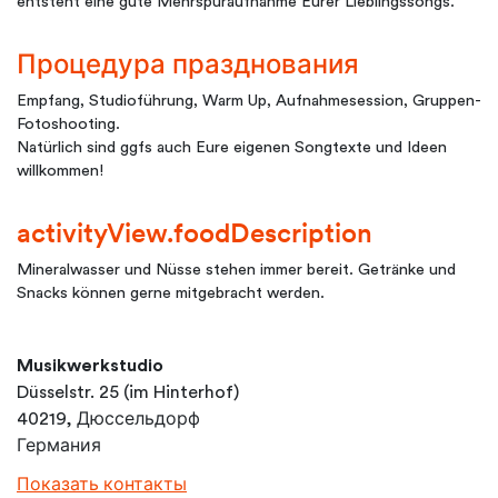
entsteht eine gute Mehrspuraufnahme Eurer Lieblingssongs.
Процедура празднования
Empfang, Studioführung, Warm Up, Aufnahmesession, Gruppen-
Fotoshooting.
Natürlich sind ggfs auch Eure eigenen Songtexte und Ideen
willkommen!
activityView.foodDescription
Mineralwasser und Nüsse stehen immer bereit. Getränke und
Snacks können gerne mitgebracht werden.
Musikwerkstudio
Düsselstr. 25 (im Hinterhof)
40219, Дюссельдорф
Германия
Показать контакты