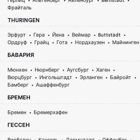
Герлиц
Альтенберг
Айленбург
Bernstadt
Фрайталь
THURINGEN
Эрфурт
Гера
Йена
Веймар
Buttstädt
Ордруф
Грайц
Гота
Нордхаузен
Майнинген
БАВАРИЯ
Мюнхен
Нюрнберг
Аугсбург
Хаген
Вюрцбург
Ингольштадт
Эрланген
Байройт
Бамберг
Ашаффенбург
БРЕМЕН
Бремен
Бремерхафен
ГЕССЕН
Висбаден
Кассель
Дармштадт
Оффенбах