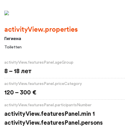
activityView.properties
Гигиена
Toiletten
activityView.featuresPanel.ageGroup
8 – 18 лет
activityView.featuresPanel.priceCategory
120 – 300 €
activityView.featuresPanel.participantsNumber
activityView.featuresPanel.min 1
activityView.featuresPanel.persons